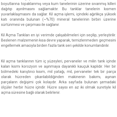
boyutlarına topaklanmış veya kum tanelerinin üzerine sıvanmış killeri
dağıtıp ayırılmasını sağlamaktır. Bu tanklar tanelerin kısmen
yuvarlaklaşmasını da sağlar. Kil açma işlemi, içindeki ağırlıkça yüksek
katı oranında bulunan (~%70) mineral tanelerinin birbiri üzerine
sürtünmesi ve çarpması ile sağlanır.
Kil Açma Tankları en iyi verimde çalışabilmeleri için seçilip, yerleştirilir.
Beslenen malzemenin kısa devre yaparak, temizlenmeden geçmesini
engellemek amacıyla birden fazla tank seri şekilde konumlandırılır.
Kil açma tanklarının tüm iç yüzeyleri, pervaneler ve milin tank içinde
kalan kısmı korozyon ve aşınmaya dayanıklı kauçuk kaplıdır. Her bir
bölmedeki karıştırıcı kısım, mil yatağı, mil, pervaneler tek bir parça
olarak hücreden çıkarılabildiğinden makinenin bakımı, aşınan
parçaların değişimi çok kolaydır. Arka sayfada bulunan şemadaki
ölçüler herbir hücre içindir. Hücre sayısı en az iki olmak suretiyle kil
açma süresine bağlı olarak belirlenir.