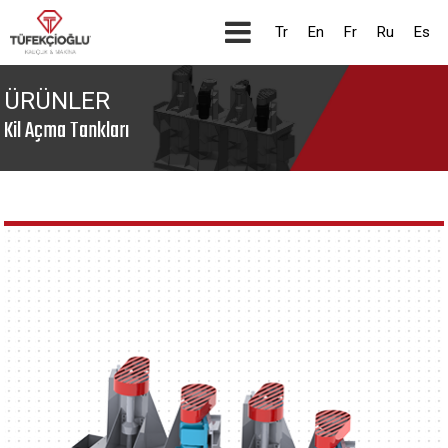
Tr
En
Fr
Ru
Es
ÜRÜNLER
Kil Açma Tankları