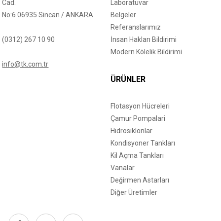
Cad.
Laboratuvar
No:6 06935 Sincan / ANKARA
Belgeler
Referanslarımız
(0312) 267 10 90
İnsan Hakları Bildirimi
Modern Kölelik Bildirimi
info@tk.com.tr
ÜRÜNLER
Flotasyon Hücreleri
Çamur Pompalari
Hidrosiklonlar
Kondisyoner Tankları
Kil Açma Tankları
Vanalar
Değirmen Astarları
Diğer Üretimler