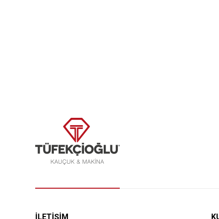
İLETİŞİM
K