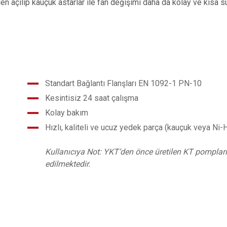
açılıp kauçuk astarlar ile fan değişimi daha da kolay ve kısa s
Standart Bağlantı Flanşları EN 1092-1 PN-10
Kesintisiz 24 saat çalışma
Kolay bakım
Hızlı, kaliteli ve ucuz yedek parça (kauçuk veya Ni-
Kullanıcıya Not: YKT’den önce üretilen KT pompları
edilmektedir.